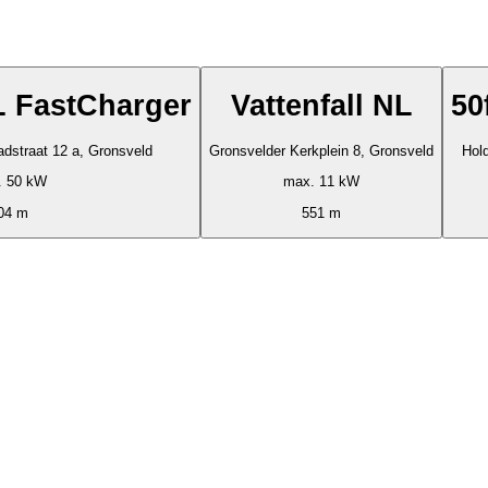
NL FastCharger
Vattenfall NL
50
adstraat 12 a, Gronsveld
Gronsvelder Kerkplein 8, Gronsveld
Hold
. 50 kW
max. 11 kW
04 m
551 m