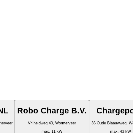
 NL
Robo Charge B.V.
Chargepo
merveer
Vrijheidweg 40, Wormerveer
36 Oude Blaauwweg, W
max. 11 kW
max. 43 kW