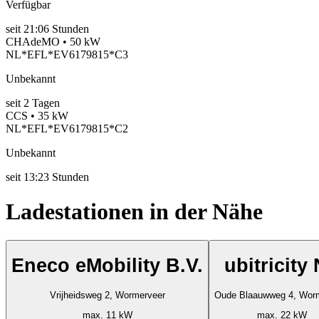
Verfügbar
seit
21:06 Stunden
CHAdeMO • 50 kW
NL*EFL*EV6179815*C3
Unbekannt
seit
2
Tagen
CCS • 35 kW
NL*EFL*EV6179815*C2
Unbekannt
seit
13:23 Stunden
Ladestationen in der Nähe
Eneco eMobility B.V.
ubitricity
Vrijheidsweg 2, Wormerveer
Oude Blaauwweg 4, Wor
max. 11 kW
max. 22 kW