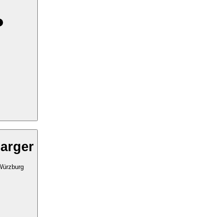
arger
Würzburg