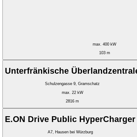
max. 400 kW
103 m
Unterfränkische Überlandzentral
Schulzengasse 9, Gramschatz
max. 22 kW
2816 m
E.ON Drive Public HyperCharger
A7, Hausen bei Würzburg