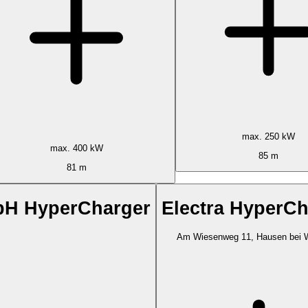
max. 250 kW
max. 400 kW
85 m
81 m
bH HyperCharger
Electra HyperCh
Am Wiesenweg 11, Hausen bei 